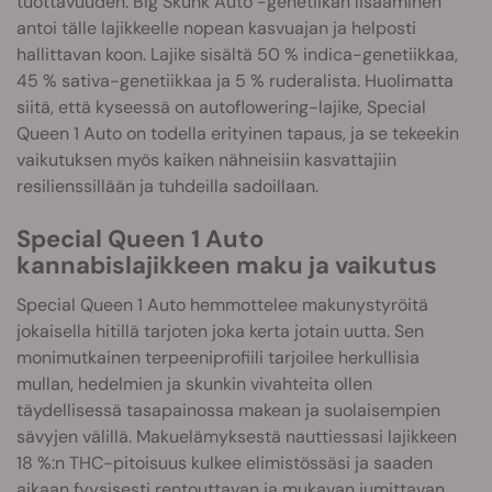
tuottavuuden. Big Skunk Auto -genetiikan lisääminen
antoi tälle lajikkeelle nopean kasvuajan ja helposti
hallittavan koon. Lajike sisältä 50 % indica-genetiikkaa,
45 % sativa-genetiikkaa ja 5 % ruderalista. Huolimatta
siitä, että kyseessä on autoflowering-lajike, Special
Queen 1 Auto on todella erityinen tapaus, ja se tekeekin
vaikutuksen myös kaiken nähneisiin kasvattajiin
resilienssillään ja tuhdeilla sadoillaan.
Special Queen 1 Auto
kannabislajikkeen maku ja vaikutus
Special Queen 1 Auto hemmottelee makunystyröitä
jokaisella hitillä tarjoten joka kerta jotain uutta. Sen
monimutkainen terpeeniprofiili tarjoilee herkullisia
mullan, hedelmien ja skunkin vivahteita ollen
täydellisessä tasapainossa makean ja suolaisempien
sävyjen välillä. Makuelämyksestä nauttiessasi lajikkeen
18 %:n THC-pitoisuus kulkee elimistössäsi ja saaden
aikaan fyysisesti rentouttavan ja mukavan jumittavan