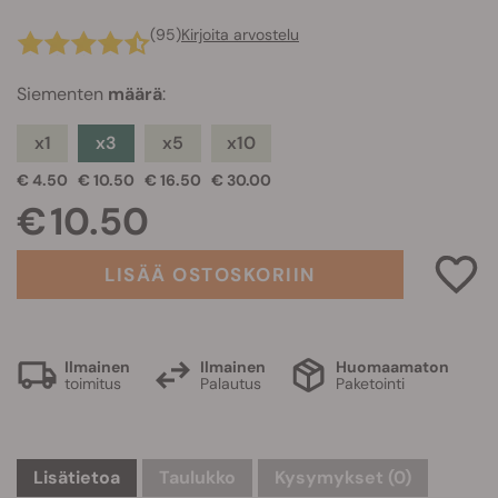
(95)
Kirjoita arvostelu
Siementen
määrä
:
x1
x3
x5
x10
€ 4.50
€ 10.50
€ 16.50
€ 30.00
€ 10.50
LISÄÄ OSTOSKORIIN
Ilmainen
Ilmainen
Huomaamaton
toimitus
Palautus
Paketointi
Lisätietoa
Taulukko
Kysymykset
(0)