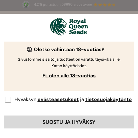
4.7/5 perustuen
58690 arvosteluun
☀️
Summer Sales
: jopa –50 %
valikoiduista tuotteista! ⏤
Osta nyt
🛍️
Oletko vähintään 18-vuotias?
Sivustomme sisältö ja tuotteet on varattu täysi-ikäisille.
Katso käyttöehdot.
Ei, olen alle 18-vuotias
Hyväksyn
evästeasetukset
ja
tietosuojakäytäntö
SUOSTU JA HYVÄKSY