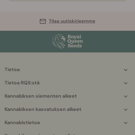
Tilaa uutiskirjeemme
Tietoa
More
helpful
Tietoa RQS:stä
info
Kannabiksen siementen alkeet
Kannabiksen kasvatuksen alkeet
Kannabistietoa