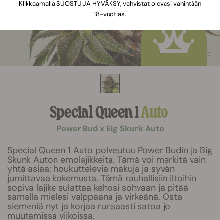
Klikkaamalla SUOSTU JA HYVÄKSY, vahvistat olevasi vähintään
18-vuotias.
Special Queen 1
Auto
Power Bud x Big Skunk Auto
Special Queen 1 Auto polveutuu Power Budin ja Big
Skunk Auton emolajikkeita. Tämä voi merkitä vain
yhtä asiaa: houkuttelevia makuja ja syvän
jumittavaa kokemusta. Tämä rauhallisiin iltoihin
sopiva lajike sulattaa kehosi sohvaan ja pitää
samalla mielesi valppaana ja virkeänä. Osta
siemeniä nyt ja korjaa runsaasti satoa jo
muutamissa viikoissa.