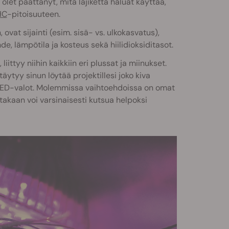
let päättänyt, mitä lajiketta haluat käyttää,
HC
-pitoisuuteen.
ovat sijainti (esim. sisä- vs. ulkokasvatus),
de, lämpötila ja kosteus sekä hiilidioksiditasot.
ittyy niihin kaikkiin eri plussat ja miinukset.
äytyy sinun löytää projektillesi joko kiva
 LED-valot. Molemmissa vaihtoehdoissa on omat
takaan voi varsinaisesti kutsua helpoksi