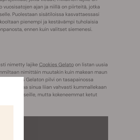
o vuosisatojen ajan ja niillä on piirteitä, jotka
lle. Puolestaan sisätiloissa kasvattaessasi
 kooltaan pienempi ja kestävämpi tuholaisia
oonpanosta, ennen kuin valitset siemenesi.
sti nimetty lajike
Cookies Gelato
on listan uusia
hemmiltaan nimittäin muutakin kuin makean maun
ia
. Cookies Gelaton pilvi on tasapainossa
ttei se kippaa sinua liian vahvasti kummallekaan
 ei sovi noviiseille, mutta kokeneemmat ketut