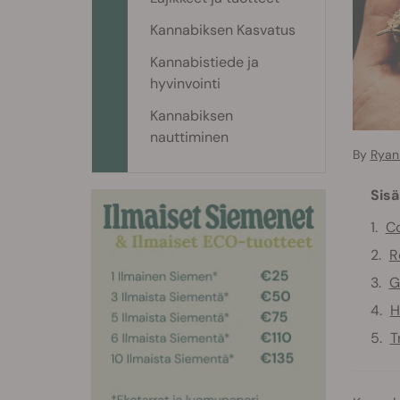
Kannabiksen Kasvatus
Kannabistiede ja
hyvinvointi
Kannabiksen
nauttiminen
By
Ryan 
Sisä
Co
R
G
H
T