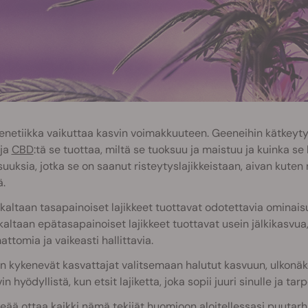
netiikka vaikuttaa kasvin voimakkuuteen. Geeneihin kätkeytyy 
 ja
CBD
:tä se tuottaa, miltä se tuoksuu ja maistuu ja kuinka s
uuksia, jotka se on saanut risteytyslajikkeistaan, aivan kut
ä.
kaltaan tasapainoiset lajikkeet tuottavat odotettavia ominais
kaltaan epätasapainoiset lajikkeet tuottavat usein jälkikasvua
ttomia ja vaikeasti hallittavia.
n kykenevät kasvattajat valitsemaan halutut kasvuun, ulkonäköö
in hyödyllistä, kun etsit lajiketta, joka sopii juuri sinulle ja tarpe
eää ottaa kaikki nämä tekijät huomioon aloitellessasi puutarhapr