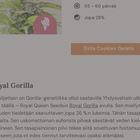
55 - 60 päivää
Jopa 28%
Osta Cookies Gelato
yal Gorilla
iljattain on Gorilla-genetiikka ollut saatavilla Yhdysvaltain ulk
 täällä – Royal Queen Seedsin
Royal Gorilla
avulla. Sen miell
uden tiedetään saavuttavan jopa 26 %:n lukemia. Tähän tasapa
lta. Sen uskomattoman euforista pilveä säestävät veden kie
ineen. Sen tasapainoinen pilvi tekee siitä soveltuvan hoitomuo
eseen, jota et edes tiennyt tarvitsevasi osaksi elämääsi.