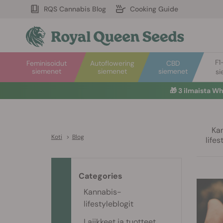
RQS Cannabis Blog
Cooking Guide
F1
Feminisoidut
Autoflowering
CBD
siemenet
siemenet
siemenet
si
Ka
Koti
>
Blog
lifes
Categories
Kannabis-
lifestyleblogit
Lajikkeet ja tuotteet