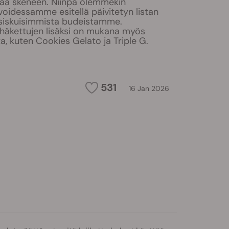
isää skeneen. Niinpä olemmekin
oidessamme esitellä päivitetyn listan
asiskuisimmista budeistamme.
häkettujen lisäksi on mukana myös
ta, kuten Cookies Gelato ja Triple G.
531
16 Jan 2026