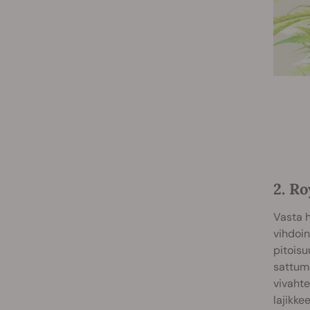
2. Ro
Vasta h
vihdoin
pitoisu
sattuma
vivahte
lajikke