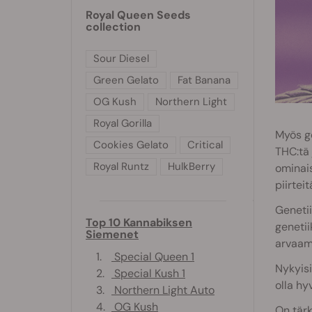
Royal Queen Seeds
collection
Sour Diesel
Green Gelato
Fat Banana
OG Kush
Northern Light
Royal Gorilla
Myös ge
Cookies Gelato
Critical
THC:tä
Royal Runtz
HulkBerry
ominais
piirteit
Genetii
Top 10 Kannabiksen
genetii
Siemenet
arvaama
1.
Special Queen 1
Nykyisi
2.
Special Kush 1
olla hyv
3.
Northern Light Auto
4.
OG Kush
On tärk