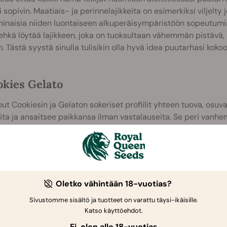
i sopivin. Maatiais- ja perinnelajikkeita on esimerkiksi viljelty j
inaisia niiden luontaiseen alkuperäisympäristöön sopeutumise
ehkä löytää lajikkeen, joka on tuoksultaan vähemmän pistävä,
. Tästä syystä sinulla tulisikin olla hyvä idea puutarhasi kok
okies Gelato
out Cookiesin ja Gelaton sokeriset profiilit yhteen tuova, osuva
ita ja ansaitsee paikkansa ilman vastalauseita. Se peri van
sun, sillä tämä lajike pakkaa budeihinsa jopa 28
THC-prosentt
en vyöryn ja sen rentouttavien ominaisuuksien välillä siten, e
e, vaikka lennättääkin nauttijan erittäin korkealle. Tämä lajike
 uskomattomia elämyksiä tämän luksusherkun parissa.
Oletko vähintään 18-vuotias?
Sivustomme sisältö ja tuotteet on varattu täysi-ikäisille.
Katso käyttöehdot.
Ei, olen alle 18-vuotias