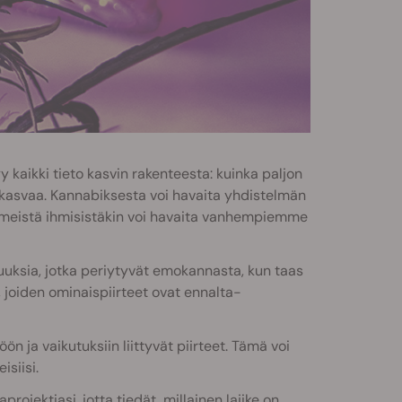
kaikki tieto kasvin rakenteesta: kuinka paljon
e kasvaa. Kannabiksesta voi havaita yhdistelmän
en meistä ihmisistäkin voi havaita vanhempiemme
uuksia, jotka periytyvät emokannasta, kun taas
, joiden ominaispiirteet ovat ennalta-
n ja vaikutuksiin liittyvät piirteet. Tämä voi
isiisi.
ojektiasi, jotta tiedät, millainen lajike on