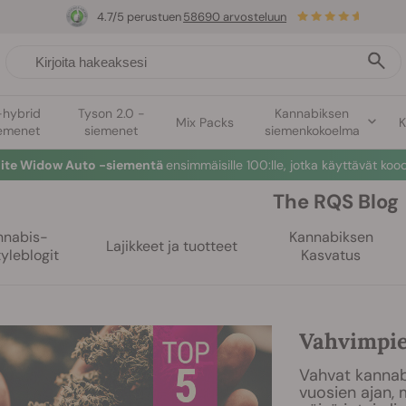
4.7/5 perustuen
58690 arvosteluun
-hybrid
Tyson 2.0 -
Kannabiksen
Mix Packs
K
emenet
siemenet
siemenkokoelma
☀️
Summer Sales
: jopa –50 % valikoiduista tuotteista! ⏤
Ost
The RQS Blog
nnabis-
Kannabiksen
Lajikkeet ja tuotteet
tyleblogit
Kasvatus
Vahvimpie
Vahvat kannabi
vuosien ajan, 