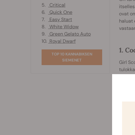
5.
Critical
itselles
6.
Quick One
ovat om
7.
Easy Start
haluat 
8.
White Widow
vastaan
9.
Green Gelato Auto
10.
Royal Dwarf
1. Co
TOP 10 KANNABIKSEN
SIEMENET
Girl Sc
tulokka
ja tuok
euforis
puolell
saavat