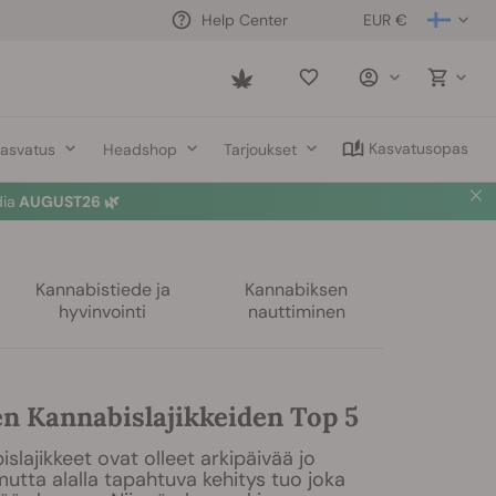
EUR €
Help Center
Saved
items
Kasvatusopas
asvatus
Headshop
Tarjoukset
a nyt
🛍️
Kannabistiede ja
Kannabiksen
hyvinvointi
nauttiminen
n Kannabislajikkeiden Top 5
slajikkeet ovat olleet arkipäivää jo
mutta alalla tapahtuva kehitys tuo joka