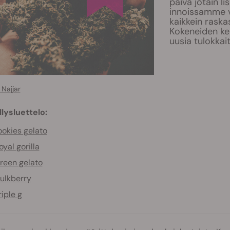
päivä jotain l
innoissamme v
kaikkein rask
Kokeneiden ke
uusia tulokkai
Najjar
llysluettelo:
okies gelato
oyal gorilla
reen gelato
ulkberry
riple g