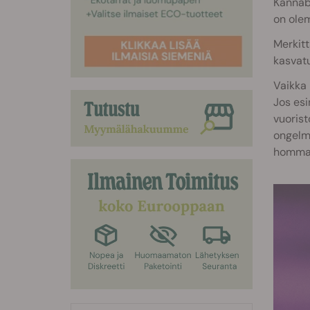
Kannabi
on olem
Merkitt
kasvatu
Vaikka 
Jos esi
vuorist
ongelma
hommak