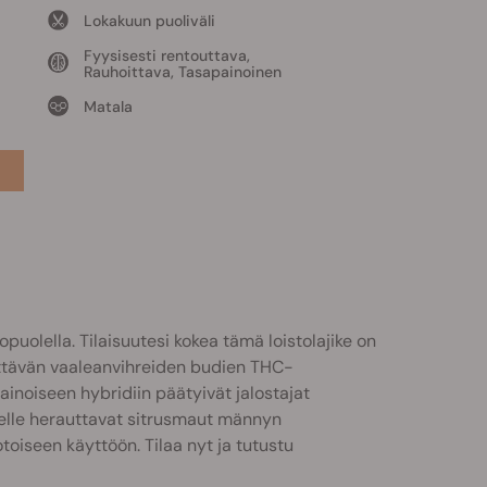
Lokakuun puoliväli
Fyysisesti rentouttava,
Rauhoittava, Tasapainoinen
Matala
opuolella. Tilaisuutesi kokea tämä loistolajike on
yttävän vaaleanvihreiden budien THC-
inoiseen hybridiin päätyivät jalostajat
lelle herauttavat sitrusmaut männyn
toiseen käyttöön. Tilaa nyt ja tutustu