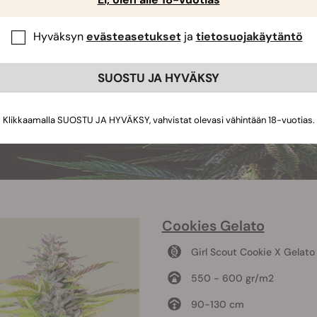
Hyväksyn
evästeasetukset
ja
tietosuojakäytäntö
SUOSTU JA HYVÄKSY
Klikkaamalla SUOSTU JA HYVÄKSY, vahvistat olevasi vähintään 18-vuotias.
Cookies Gelato
Girl Scout Cookie X Gelato
550 - 600 gr/m2
90-130 cm