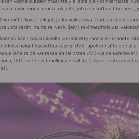
ksen voimakkuuden määrittely ei aina ole yksinkertaista. Kun o
assa myös monia muita tekijöitä, jotka vaikuttavat budiesi
T
ävimmät ulkoiset tekijät, jotka vaikuttavat budiesi vahvuuteen, 
salusta (esim. multa tai vesiviljely), ravinnepitoisuus, valonläh
kannabiksen kasvatukselle on kehitetty monia eri menetelmiä, li
merkiksi haluat kasvattaa kasvisi UVB-spektrin säteiden alla, t
oalue läheltä päiväntasaajaa tai ostaa UVB-valoa säteilevät
nsa; LED-valot ovat melkoisen kalliita, eikä vuoristokasvatus
si.