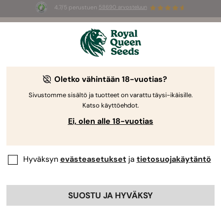
4.7/5 perustuen
58690 arvosteluun
🎁
3 White Widow Auto mag
INGYEN az
első 100 számára, aki használja az
AUGUST26 🌿
Fast Flowering: Kuinka kasvattaa
Oletko vähintään 18-vuotias?
nopeasti kasvavia lajikkeita vieläkin
Sivustomme sisältö ja tuotteet on varattu täysi-ikäisille.
nopeammin
Katso käyttöehdot.
Ei, olen alle 18-vuotias
Hyväksyn
evästeasetukset
ja
tietosuojakäytäntö
SUOSTU JA HYVÄKSY
Joillekin kasvattajille aika on rahaa. Itse asiassa on monia
syitä sille, miksi jotkut voivat haluta saada homman