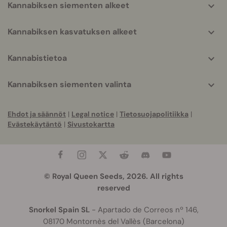
Kannabiksen siementen alkeet
Kannabiksen kasvatuksen alkeet
Kannabistietoa
Kannabiksen siementen valinta
Ehdot ja säännöt
|
Legal notice
|
Tietosuojapolitiikka
|
Evästekäytäntö
|
Sivustokartta
© Royal Queen Seeds, 2026. All rights
reserved
Snorkel Spain SL
- Apartado de Correos nº 146,
08170 Montornès del Vallès (Barcelona)