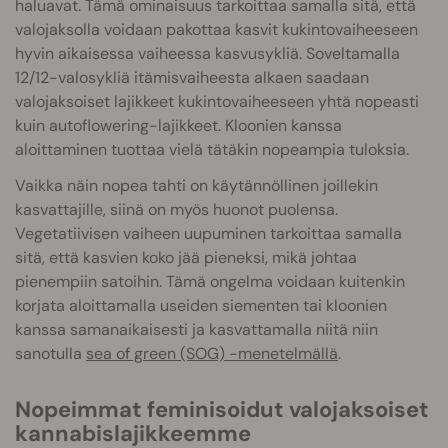
haluavat. Tämä ominaisuus tarkoittaa samalla sitä, että
valojaksolla voidaan pakottaa kasvit kukintovaiheeseen
hyvin aikaisessa vaiheessa kasvusykliä. Soveltamalla
12/12-valosykliä itämisvaiheesta alkaen saadaan
valojaksoiset lajikkeet kukintovaiheeseen yhtä nopeasti
kuin autoflowering-lajikkeet. Kloonien kanssa
aloittaminen tuottaa vielä tätäkin nopeampia tuloksia.
Vaikka näin nopea tahti on käytännöllinen joillekin
kasvattajille, siinä on myös huonot puolensa.
Vegetatiivisen vaiheen uupuminen tarkoittaa samalla
sitä, että kasvien koko jää pieneksi, mikä johtaa
pienempiin satoihin. Tämä ongelma voidaan kuitenkin
korjata aloittamalla useiden siementen tai kloonien
kanssa samanaikaisesti ja kasvattamalla niitä niin
sanotulla
sea of green (SOG) -menetelmällä
.
Nopeimmat feminisoidut valojaksoiset
kannabislajikkeemme