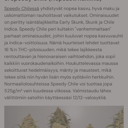
Speedy Chilessä
yhdistyvät nopea kasvu, hyvä maku ja
uskomattoman rauhoittavat vaikutukset. Ominaisuudet
on peritty isäntälajikkeilta Early Skunk, Skunk ja Chile
Indica. Speedy Chile peri kultakin "vanhemmaltaan"
parhaat ominaisuudet, joihin kuuluvat nopea kasvuvauhti
ja indica-voittoisuus. Nämä huurteiset lehdet tuottavat
16 %:n THC-pitoisuuden, mikä tekee lajikkeesta
rentouttavan ja hienovaraisen vaihtoehdon, joka sopii
kaikkiin vuorokaudenaikoihin. Houkuttelevassa maussa
sekoittuvat hedelmäisyys, mänty ja mausteet, mikä
tekee siitä niin hyvän lisän myös syötäviin herkkuihin.
Normaaliolosuhteissa Speedy Chile voi tuottaa jopa
525g/m² vain kuudessa viikossa. Valmistaudu lähes
välittömiin satoihin käyttäessäsi 12/12-valosykliä.