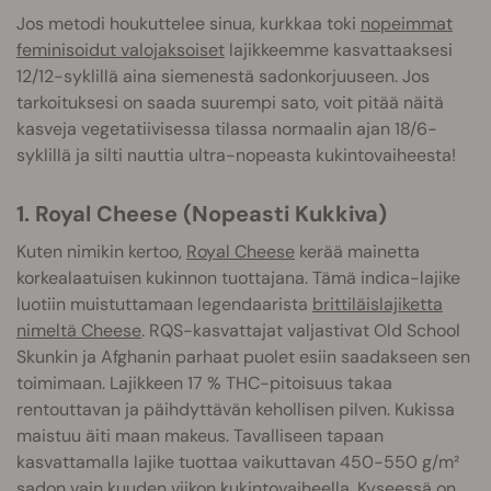
Jos metodi houkuttelee sinua, kurkkaa toki
nopeimmat
feminisoidut valojaksoiset
lajikkeemme kasvattaaksesi
12/12-syklillä aina siemenestä sadonkorjuuseen. Jos
tarkoituksesi on saada suurempi sato, voit pitää näitä
kasveja vegetatiivisessa tilassa normaalin ajan 18/6-
syklillä ja silti nauttia ultra-nopeasta kukintovaiheesta!
1. Royal Cheese (Nopeasti Kukkiva)
Kuten nimikin kertoo,
Royal Cheese
kerää mainetta
ko
rkealaatuisen kukinnon tuottajana. Tämä indica-lajike
luotiin muistuttamaan legendaarista
brittiläislajiketta
nimeltä Cheese
. RQS-kasvattajat valjastivat Old School
Skunkin ja Afghanin parhaat puolet esiin saadakseen sen
toimimaan. Lajikkeen 17 % THC-pitoisuus takaa
rentouttavan ja päihdyttävän kehollisen pilven. Kukissa
maistuu äiti maan makeus. Tavalliseen tapaan
kasvattamall
a lajike tuottaa vaikuttavan 450-550 g/m²
sadon vain kuuden viikon kukintovaiheella. Kyseessä on