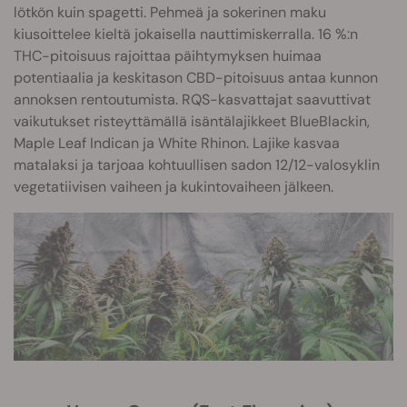
lötkön kuin spagetti. Pehmeä ja sokerinen maku
kiusoittelee kieltä jokaisella nauttimiskerralla. 16 %:n
THC-pitoisuus rajoittaa päihtymyksen huimaa
potentiaalia ja keskitason CBD-pitoisuus antaa kunnon
annoksen rentoutumista. RQS-kasvattajat saavuttivat
vaikutukset risteyttämällä isäntälajikkeet BlueBlackin,
Maple Leaf Indican ja White Rhinon. Lajike kasvaa
matalaksi ja tarjoaa kohtuullisen sadon 12/12-valosyklin
vegetatiivisen vaiheen ja kukintovaiheen jälkeen.