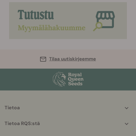
Tilaa uutiskirjeemme
More
Tietoa
helpful
info
Tietoa RQS:stä