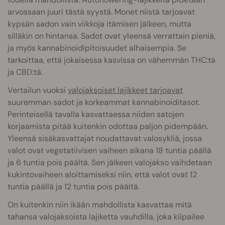
arvossaan juuri tästä syystä. Monet niistä tarjoavat
kypsän sadon vain viikkoja itämisen jälkeen, mutta
silläkin on hintansa. Sadot ovat yleensä verrattain pieniä,
ja myös kannabinoidipitoisuudet alhaisempia. Se
tarkoittaa, että jokaisessa kasvissa on vähemmän THC:tä
ja CBD:tä.
Vertailun vuoksi
valojaksoiset lajikkeet tarjoavat
suuremman sadot ja korkeammat kannabinoiditasot.
Perinteisellä tavalla kasvattaessa niiden satojen
korjaamista pitää kuitenkin odottaa paljon pidempään.
Yleensä sisäkasvattajat noudattavat valosykliä, jossa
valot ovat vegetatiivisen vaiheen aikana 18 tuntia päällä
ja 6 tuntia pois päältä. Sen jälkeen valojakso vaihdetaan
kukintovaiheen aloittamiseksi niin, että valot ovat 12
tuntia päällä ja 12 tuntia pois päältä.
On kuitenkin niin ikään mahdollista kasvattaa mitä
tahansa valojaksoista lajiketta vauhdilla, joka kilpailee