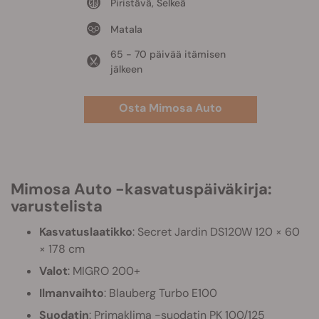
Piristävä, Selkeä
Matala
65 - 70 päivää itämisen
jälkeen
Osta Mimosa Auto
Mimosa Auto -kasvatuspäiväkirja:
varustelista
Kasvatuslaatikko
: Secret Jardin DS120W 120 × 60
× 178 cm
Valot
: MIGRO 200+
Ilmanvaihto
: Blauberg Turbo E100
Suodatin
: Primaklima -suodatin PK 100/125