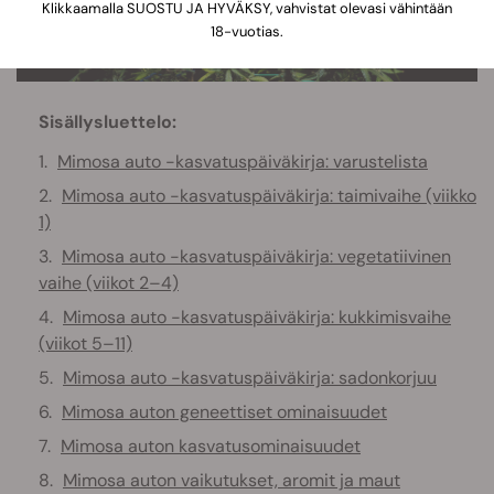
Klikkaamalla SUOSTU JA HYVÄKSY, vahvistat olevasi vähintään
18-vuotias.
Sisällysluettelo:
Mimosa auto -kasvatuspäiväkirja: varustelista
Mimosa auto -kasvatuspäiväkirja: taimivaihe (viikko
1)
Mimosa auto -kasvatuspäiväkirja: vegetatiivinen
vaihe (viikot 2–4)
Mimosa auto -kasvatuspäiväkirja: kukkimisvaihe
(viikot 5–11)
Mimosa auto -kasvatuspäiväkirja: sadonkorjuu
Mimosa auton geneettiset ominaisuudet
Mimosa auton kasvatusominaisuudet
Mimosa auton vaikutukset, aromit ja maut