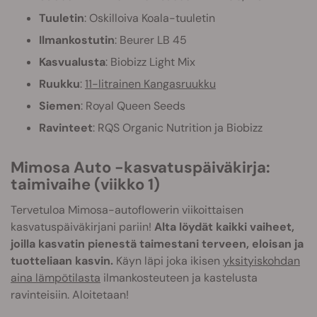
Tuuletin
: Oskilloiva Koala-tuuletin
Ilmankostutin
: Beurer LB 45
Kasvualusta
: Biobizz Light Mix
Ruukku
:
11-litrainen Kangasruukku
Siemen
: Royal Queen Seeds
Ravinteet
: RQS Organic Nutrition ja Biobizz
Mimosa Auto -kasvatuspäiväkirja:
taimivaihe (viikko 1)
Tervetuloa Mimosa-autoflowerin viikoittaisen
kasvatuspäiväkirjani pariin!
Alta löydät kaikki vaiheet,
joilla kasvatin pienestä taimestani terveen, eloisan ja
tuotteliaan kasvin.
Käyn läpi joka ikisen
yksityiskohdan
aina lämpötilasta
ilmankosteuteen ja kastelusta
ravinteisiin. Aloitetaan!