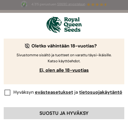
4.7/5 perustuen
58690 arvosteluun
☀️
Summer Sales
: jopa –50 %
valikoiduista tuotteista! ⏤
Osta nyt
🛍️
Oletko vähintään 18-vuotias?
By
Luke Sumpter
Mimosa Auto -kasvatuspäiväkirja
Sivustomme sisältö ja tuotteet on varattu täysi-ikäisille.
Katso käyttöehdot.
Ei, olen alle 18-vuotias
Hyväksyn
evästeasetukset
ja
tietosuojakäytäntö
SUOSTU JA HYVÄKSY