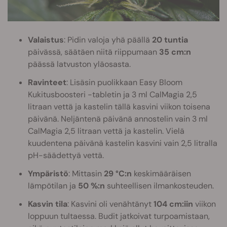
Valaistus
: Pidin valoja yhä päällä
20 tuntia
päivässä, säätäen niitä riippumaan
35 cm:n
päässä latvuston yläosasta.
Ravinteet
: Lisäsin puolikkaan Easy Bloom
Kukitusboosteri -tabletin ja 3 ml CalMagia 2,5
litraan vettä ja kastelin tällä kasvini viikon toisena
päivänä. Neljäntenä päivänä annostelin vain 3 ml
CalMagia 2,5 litraan vettä ja kastelin. Vielä
kuudentena päivänä kastelin kasvini vain 2,5 litralla
pH-säädettyä vettä.
Ympäristö
: Mittasin
29 °C:n
keskimääräisen
lämpötilan ja
50 %:n
suhteellisen ilmankosteuden.
Kasvin tila
: Kasvini oli venähtänyt
104 cm:iin
viikon
loppuun tultaessa. Budit jatkoivat turpoamistaan,