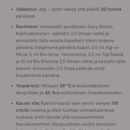
Valaistus
: Jep – pidin valoja yhä päällä
20 tuntia
päivässä.
Ravinteet
: Annostelin puolikkaan Easy Bloom
Kukitusboosteri -tabletin 2,5 litraan vettä ja
annostelin tätä seosta kasvilleni viikon toisena
päivänä. Neljäntenä päivänä lisäsin 3,5 ml Alg-a-
Miciä, 5 ml Bio Grow -lannoitetta, 2,5 ml Top Maxia
ja 10 ml Bio Bloomia 2,5 litraan vettä ja kastelin tällä
kasvini. Annostelin 2,5 litraa pelkkää vettä
kuudentena päivänä.
Ympäristö
: Mittasin
29 °C:n
keskimääräisen
lämpötilan ja
45 %:n
suhteellisen ilmankosteuden.
Kasvin tila:
Kasvini kasvoi vain sentin venyen
118
cm:iin
saakka ja alkoi tuottaa voimakkaampaa
tuoksua. Emit kävivät yhä oransseimmiksi.
Kasvatustelttani tilanpuutteen vuoksi latvuston