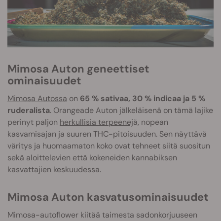
Mimosa Auton geneettiset
ominaisuudet
Mimosa Autossa
on
65 % sativaa, 30 % indicaa ja 5 %
ruderalista
. Orangeade Auton jälkeläisenä on tämä lajike
perinyt paljon
herkullisia terpeenej
ä, nopean
kasvamisajan ja suuren THC-pitoisuuden. Sen näyttävä
väritys ja huomaamaton koko ovat tehneet siitä suositun
sekä aloittelevien että kokeneiden kannabiksen
kasvattajien keskuudessa.
Mimosa Auton kasvatusominaisuudet
Mimosa-autoflower kiitää taimesta sadonkorjuuseen