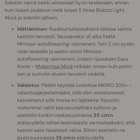
Sekoitin nämä kaikki ainesosat hyvin keskenään, ennen
kuin lisäsin joukkoon vielä toiset 5 litraa Biobizz Light
Mixiä ja sekoitin jälleen.
Idättäminen
: Ruukkumultaseokseni ollessa valmis
kastelin kevyesti. Seuraavaksi oli aika lisätä
Mimosa-autoflowering-siemeneni. Tein 2 cm syvän
reiän keskelle ja asetin sinne Mimosa-
autoflowering-siemeneni. Lisäsin ripauksen Easy
Roots -
Mykorritsa Mixiä
reikään, ennen kuin peitin
sen ja sumutin alueen kevyesti vedellä.
Valaistus
: Päätin käyttää luotettua MIGRO 200+ -
valaistusjärjestelmääni, sillä olen onnistuneesti
kasvattanut sillä monia eri lajikkeita. Ripustin
molemmat valot kasvatustelttani kattoon ja
asettelin kunkin vaakasuunnassa
35 cm:n
etäisyydelle teltan keskiosasta varmistaakseni, että
kasvini saisi tasaisesti valoa. Sitten asettelin ne
pystysuunnassa
35 cm:n
etäisyydelle