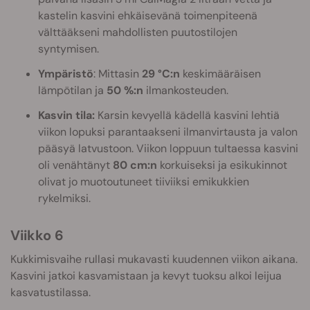
kastelin kasvini ehkäisevänä toimenpiteenä
välttääkseni mahdollisten puutostilojen
syntymisen.
Ympäristö
: Mittasin
29 °C:n
keskimääräisen
lämpötilan ja
50 %:n
ilmankosteuden.
Kasvin tila:
Karsin kevyellä kädellä kasvini lehtiä
viikon lopuksi parantaakseni ilmanvirtausta ja valon
pääsyä latvustoon. Viikon loppuun tultaessa kasvini
oli venähtänyt
80 cm:n
korkuiseksi ja esikukinnot
olivat jo muotoutuneet tiiviiksi emikukkien
rykelmiksi.
Viikko 6
Kukkimisvaihe rullasi mukavasti kuudennen viikon aikana.
Kasvini jatkoi kasvamistaan ja kevyt tuoksu alkoi leijua
kasvatustilassa.