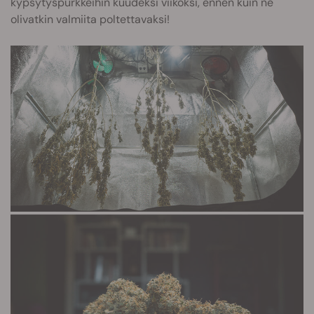
kypsytyspurkkeihin kuudeksi viikoksi, ennen kuin ne
olivatkin valmiita poltettavaksi!