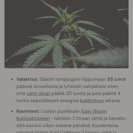
Valaistus
: Säädin lamppujani riippumaan
35 cm:n
päässä latvustosta ja lyhensin valojaksoa siten,
että
valot olivat
päällä 20 tuntia ja pois päältä 4
tuntia säästääkseni energiaa
kukkimisen
aikana.
Ravinteet
: Lisäsin puolikkaan
Easy Bloom
Kukitusboosteri
-tabletin 2 litraan vettä ja kastelin
sillä kasvini viikon toisena päivänä. Kuudentena
päivänä lisäsin 3 ml CalMagia 2 litraan vettä ja