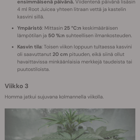
ensimmäisenä päivänä.
Viidentenä päivänä lisäsin
4 ml Root Juicea yhteen litraan vettä ja kastelin
kasvini sillä.
Ympäristö
: Mittasin
25 °C:n
keskimääräisen
lämpötilan ja
50 %:n
suhteellisen ilmankosteuden.
Kasvin tila
: Toisen viikon loppuun tultaessa kasvini
oli saavuttanut
20 cm
pituuden, eikä siinä ollut
havaittavissa minkäänlaisia merkkejä taudeista tai
puutostiloista.
Viikko 3
Homma jatkui sujuvana kolmannella viikolla.