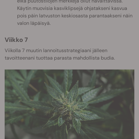
eikä puutostilojen merkkejä ollut havaittavissa.
Käytin muovisia kasviklipsejä ohjatakseni kasvua
pois päin latvuston keskiosasta parantaakseni näin
valon läpäisyä.
Viikko 7
Viikolla 7 muutin lannoitusstrategiaani jälleen
tavoitteenani tuottaa parasta mahdollista budia.