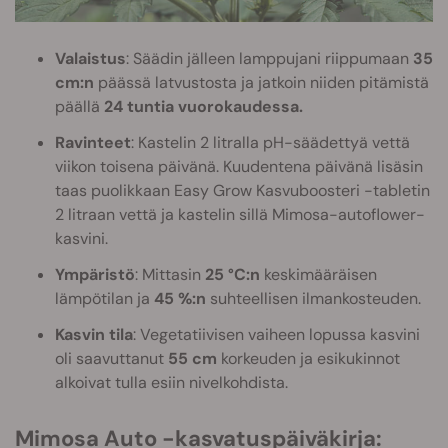
Valaistus
: Säädin jälleen lamppujani riippumaan
35
cm:n
päässä latvustosta ja jatkoin niiden pitämistä
päällä
24 tuntia vuorokaudessa.
Ravinteet
: Kastelin 2 litralla pH-säädettyä vettä
viikon toisena päivänä. Kuudentena päivänä lisäsin
taas puolikkaan Easy Grow Kasvuboosteri -tabletin
2 litraan vettä ja kastelin sillä Mimosa-autoflower-
kasvini.
Ympäristö
: Mittasin
25 °C:n
keskimääräisen
lämpötilan ja
45 %:n
suhteellisen ilmankosteuden.
Kasvin tila
: Vegetatiivisen vaiheen lopussa kasvini
oli saavuttanut
55 cm
korkeuden ja esikukinnot
alkoivat tulla esiin nivelkohdista.
Mimosa Auto -kasvatuspäiväkirja: