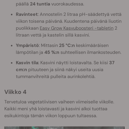
päällä
24 tuntia
vuorokaudessa.
Ravinteet
: Annostelin 2 litraa pH-säädettyä vettä
viikon toisena päivänä. Kuudentena päivänä liuotin
puolikkaan
Easy Grow Kasvuboosteri -tabletin
2
litraan vettä ja kastelin sillä kasvini.
Ympäristö
: Mittasin
25 °C:n
keskimääräisen
lämpötilan ja
45 %:n
suhteellisen ilmankosteuden.
Kasvin tila
: Kasvini näytti loistavalta. Se kiisi
37
cm:n
pituuteen ja siinä näkyi useita uusia
tummanvihreitä pulleita aurinkolehtiä.
Viikko 4
Tervetuloa vegetatiivisen vaiheen viimeiselle viikolle.
Kaikki meni yhä loistavasti ja kasvini alkoi tuottaa
esikukintoja tämän viikon loppuun tultaessa.