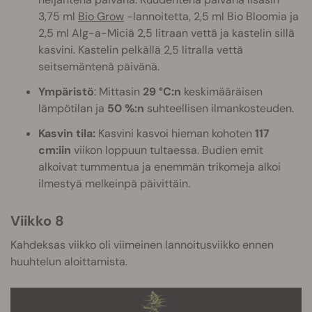
3,75 ml
Bio Grow
-lannoitetta, 2,5 ml Bio Bloomia ja
2,5 ml Alg-a-Miciä 2,5 litraan vettä ja kastelin sillä
kasvini. Kastelin pelkällä 2,5 litralla vettä
seitsemäntenä päivänä.
Ympäristö
: Mittasin
29 °C:n
keskimääräisen
lämpötilan ja
50 %:n
suhteellisen ilmankosteuden.
Kasvin tila:
Kasvini kasvoi hieman kohoten
117
cm:iin
viikon loppuun tultaessa. Budien emit
alkoivat tummentua ja enemmän trikomeja alkoi
ilmestyä melkeinpä päivittäin.
Viikko 8
Kahdeksas viikko oli viimeinen lannoitusviikko ennen
huuhtelun aloittamista.