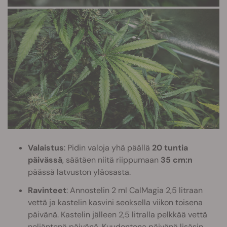
Valaistus
: Pidin valoja yhä päällä
20 tuntia
päivässä
, säätäen niitä riippumaan
35 cm:n
päässä latvuston yläosasta.
Ravinteet
: Annostelin 2 ml CalMagia 2,5 litraan
vettä ja kastelin kasvini seoksella viikon toisena
päivänä. Kastelin jälleen 2,5 litralla pelkkää vettä
neljäntenä päivänä. Kuudentena päivänä lisäsin