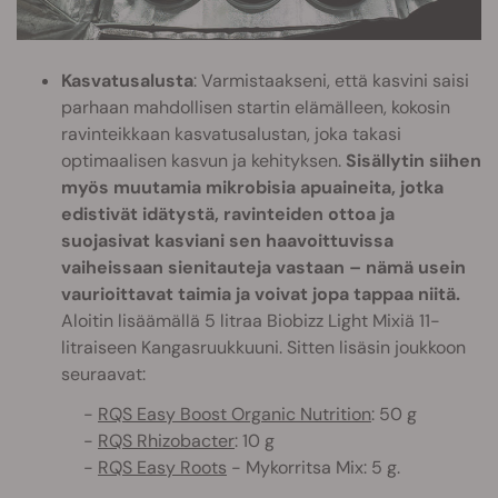
Kasvatusalusta
: Varmistaakseni, että kasvini saisi
parhaan mahdollisen startin elämälleen, kokosin
ravinteikkaan kasvatusalustan, joka takasi
optimaalisen kasvun ja kehityksen.
Sisällytin siihen
myös muutamia mikrobisia apuaineita, jotka
edistivät idätystä, ravinteiden ottoa ja
suojasivat kasviani sen haavoittuvissa
vaiheissaan sienitauteja vastaan – nämä usein
vaurioittavat taimia ja voivat jopa tappaa niitä.
Aloitin lisäämällä 5 litraa Biobizz Light Mixiä 11-
litraiseen Kangasruukkuuni. Sitten lisäsin joukkoon
seuraavat:
-
RQS Easy Boost Organic Nutrition
: 50 g
-
RQS Rhizobacter
: 10 g
-
RQS Easy Roots
- Mykorritsa Mix: 5 g.