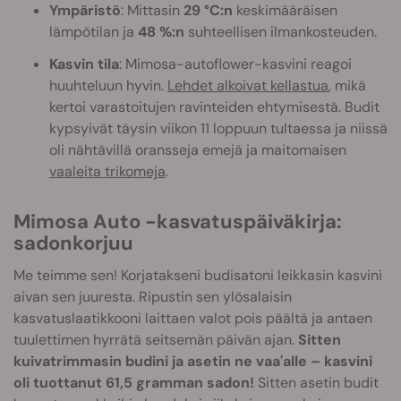
Ympäristö
: Mittasin
29 °C:n
keskimääräisen
lämpötilan ja
48 %:n
suhteellisen ilmankosteuden.
Kasvin tila
: Mimosa-autoflower-kasvini reagoi
huuhteluun hyvin.
Lehdet alkoivat kellastua
, mikä
kertoi varastoitujen ravinteiden ehtymisestä. Budit
kypsyivät täysin viikon 11 loppuun tultaessa ja niissä
oli nähtävillä oransseja emejä ja maitomaisen
vaaleita trikomeja
.
Mimosa Auto -kasvatuspäiväkirja:
sadonkorjuu
Me teimme sen! Korjatakseni budisatoni leikkasin kasvini
aivan sen juuresta. Ripustin sen ylösalaisin
kasvatuslaatikkooni laittaen valot pois päältä ja antaen
tuulettimen hyrrätä seitsemän päivän ajan.
Sitten
kuivatrimmasin budini ja asetin ne vaa'alle – kasvini
oli tuottanut 61,5 gramman sadon!
Sitten asetin budit