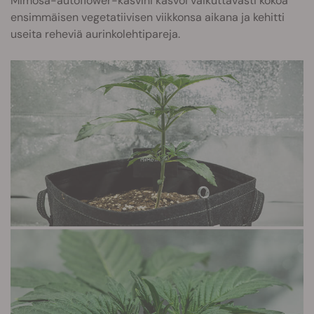
Mimosa-autoflower-kasvini kasvoi vaikuttavasti kokoa
ensimmäisen vegetatiivisen viikkonsa aikana ja kehitti
useita reheviä aurinkolehtipareja.