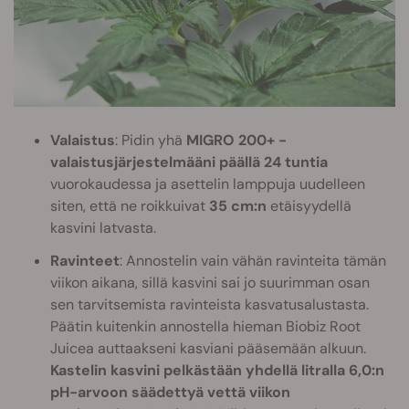
Valaistus
: Pidin yhä
MIGRO 200+ -
valaistusjärjestelmääni päällä 24 tuntia
vuorokaudessa ja asettelin lamppuja uudelleen
siten, että ne roikkuivat
35 cm:n
etäisyydellä
kasvini latvasta.
Ravinteet
: Annostelin vain vähän ravinteita tämän
viikon aikana, sillä kasvini sai jo suurimman osan
sen tarvitsemista ravinteista kasvatusalustasta.
Päätin kuitenkin annostella hieman Biobiz Root
Juicea auttaakseni kasviani pääsemään alkuun.
Kastelin kasvini pelkästään yhdellä litralla 6,0:n
pH-arvoon säädettyä vettä viikon