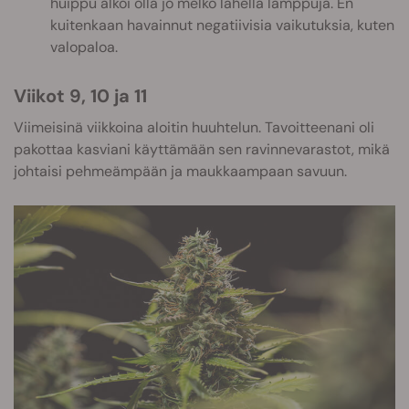
huippu alkoi olla jo melko lähellä lamppuja. En
kuitenkaan havainnut negatiivisia vaikutuksia, kuten
valopaloa.
Viikot 9, 10 ja 11
Viimeisinä viikkoina aloitin huuhtelun. Tavoitteenani oli
pakottaa kasviani käyttämään sen ravinnevarastot, mikä
johtaisi pehmeämpään ja maukkaampaan savuun.