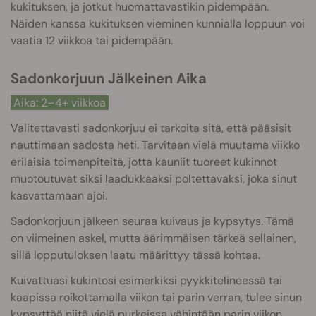
kukituksen, ja jotkut huomattavastikin pidempään.
Näiden kanssa kukituksen vieminen kunnialla loppuun voi
vaatia 12 viikkoa tai pidempään.
Sadonkorjuun Jälkeinen Aika
Aika: 2–4+ viikkoa
Valitettavasti sadonkorjuu ei tarkoita sitä, että pääsisit
nauttimaan sadosta heti. Tarvitaan vielä muutama viikko
erilaisia toimenpiteitä, jotta kauniit tuoreet kukinnot
muotoutuvat siksi laadukkaaksi poltettavaksi, joka sinut
kasvattamaan ajoi.
Sadonkorjuun jälkeen seuraa kuivaus ja kypsytys. Tämä
on viimeinen askel, mutta äärimmäisen tärkeä sellainen,
sillä lopputuloksen laatu määrittyy tässä kohtaa.
Kuivattuasi kukintosi esimerkiksi pyykkitelineessä tai
kaapissa roikottamalla viikon tai parin verran, tulee sinun
kypsyttää niitä vielä purkeissa vähintään parin viikon