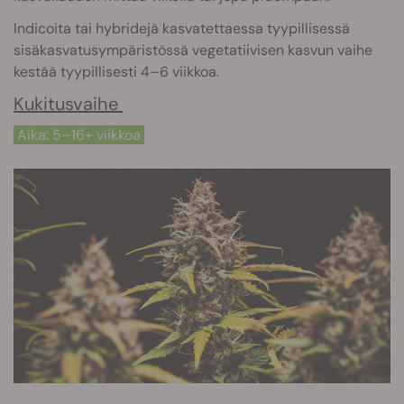
Indicoita tai hybridejä kasvatettaessa tyypillisessä
sisäkasvatusympäristössä vegetatiivisen kasvun vaihe
kestää tyypillisesti 4–6 viikkoa.
Kukitusvaihe
Aika: 5–16+ viikkoa