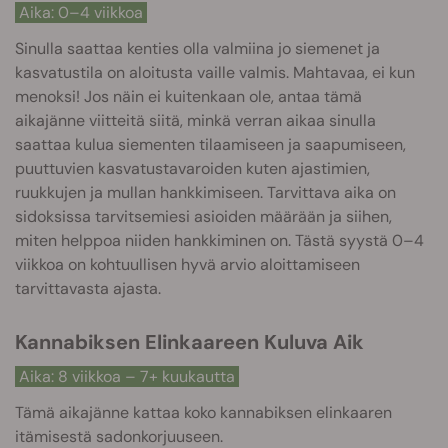
Aika: 0–4 viikkoa
Sinulla saattaa kenties olla valmiina jo siemenet ja
kasvatustila on aloitusta vaille valmis. Mahtavaa, ei kun
menoksi! Jos näin ei kuitenkaan ole, antaa tämä
aikajänne viitteitä siitä, minkä verran aikaa sinulla
saattaa kulua siementen tilaamiseen ja saapumiseen,
puuttuvien kasvatustavaroiden kuten ajastimien,
ruukkujen ja mullan hankkimiseen. Tarvittava aika on
sidoksissa tarvitsemiesi asioiden määrään ja siihen,
miten helppoa niiden hankkiminen on. Tästä syystä 0–4
viikkoa on kohtuullisen hyvä arvio aloittamiseen
tarvittavasta ajasta.
Kannabiksen Elinkaareen Kuluva Aik
Aika: 8 viikkoa – 7+ kuukautta
Tämä aikajänne kattaa koko kannabiksen elinkaaren
itämisestä sadonkorjuuseen.