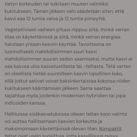
tietyn korkeuden tai tulkitaan muuten valmiiksi
kukitukseen. Tämän jälkeen valo säädetään siten, että
kasvi saa 12 tuntia valoa ja 12 tuntia pimeyttä.
Vegetatiivisen vaiheen pituus riippuu siitä, minkä verran
tilaa on käytettävissä ja siitä, minkä verran energiaa
halutaan yhteen kasviin käyttää. Tavoitteena on
luonnollisesti mahdollisimman suuri kasvi
mahdollisimman suuren sadon saamiseksi, mutta kasvi ei
saa kasvaa ulos kasvatustilasta tai -teltasta. Tätä varten
on oleellista tietää suunnilleen kasvin lopullinen koko,
sillä jotkut sativat voivat kaksinkertaistaa kokonsa niiden
kukitukseen kääntämisen jälkeen. Sama saattaa
tapahtua myös joidenkin modernien hybridien tai jopa
indicoiden kanssa.
Hallituissa sisäkasvatuksissa oikean teltan koon valinta
voi auttaa hallitsemaan kasvien korkeutta ja
maksimoimaan käytettävissä olevan tilan.
Kompaktit
teltat
ovat usein suosittuja, jotta kasvillisuus pysyy