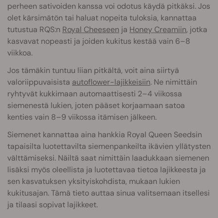
perheen sativoiden kanssa voi odotus käydä pitkäksi. Jos
olet kärsimätön tai haluat nopeita tuloksia, kannattaa
tutustua RQS:n
Royal Cheeseen
ja
Honey Creamiin
, jotka
kasvavat nopeasti ja joiden kukitus kestää vain 6–8
viikkoa.
Jos tämäkin tuntuu liian pitkältä, voit aina siirtyä
valoriippuvaisista
autoflower-lajikkeisiin
. Ne nimittäin
ryhtyvät kukkimaan automaattisesti 2–4 viikossa
siemenestä lukien, joten pääset korjaamaan satoa
kenties vain 8–9 viikossa itämisen jälkeen.
Siemenet kannattaa aina hankkia Royal Queen Seedsin
tapaisilta luotettavilta siemenpankeilta ikävien yllätysten
välttämiseksi. Näiltä saat nimittäin laadukkaan siemenen
lisäksi myös oleellista ja luotettavaa tietoa lajikkeesta ja
sen kasvatuksen yksityiskohdista, mukaan lukien
kukitusajan. Tämä tieto auttaa sinua valitsemaan itsellesi
ja tilaasi sopivat lajikkeet.