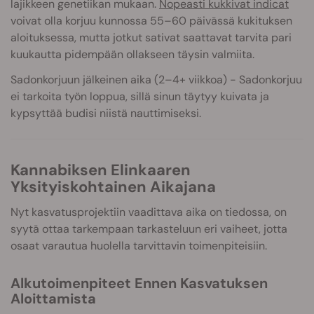
lajikkeen genetiikan mukaan.
Nopeasti kukkivat indicat
voivat olla korjuu kunnossa 55–60 päivässä kukituksen
aloituksessa, mutta jotkut sativat saattavat tarvita pari
kuukautta pidempään ollakseen täysin valmiita.
Sadonkorjuun jälkeinen aika (2–4+ viikkoa) - Sadonkorjuu
ei tarkoita työn loppua, sillä sinun täytyy kuivata ja
kypsyttää budisi niistä nauttimiseksi.
Kannabiksen Elinkaaren
Yksityiskohtainen Aikajana
Nyt kasvatusprojektiin vaadittava aika on tiedossa, on
syytä ottaa tarkempaan tarkasteluun eri vaiheet, jotta
osaat varautua huolella tarvittavin toimenpiteisiin.
Alkutoimenpiteet Ennen Kasvatuksen
Aloittamista