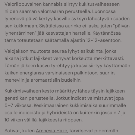
Valoriippuvainen kannabis siirtyy
kukitusvaiheeseen
niiden saaman valomäärän perusteella. Luonnossa
lyhenevä päivä kertyy kasville syksyn lähestyvän saaden
sen kukkimaan. Sisätiloissa aurinko ei laske, joten ”päivän
lyhentäminen” jää kasvattajan harteille. Käytännössä
tämä toteutetaan säätämällä ajastin 12-12-asentoon.
Valojakson muutosta seuraa lyhyt esikukinta, jonka
aikana jotkut lajikkeet venyvät korkeutta merkittävästi.
Tämän jälkeen kasvu tyrehtyy ja kasvi siirtyy käyttämään
kaiken energiansa varsinaiseen palkintoon; suuriin,
meheviin ja aromaattisiin budeihin.
Kukkimisvaiheen kesto määrittyy lähes täysin lajikkeen
genetiikan perusteella. Jotkut indicat valmistuvat jopa
5–7 viikossa. Keskimääräinen kukkimisaika suurimmalle
osalle indicoista ja hybrideistä on kuitenkin jossain 7 ja
10 viikon välillä, lajikkeesta riippuen.
Sativat, kuten
Amnesia Haze
, tarvitsevat pidemmän