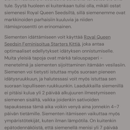
tule. Syytä huoleen ei kuitenkaan tulisi olla, mikäli ostat
siemenesi Royal Queen Seedsiltä, sillä siemenemme ovat
markkinoiden parhaisiin kuuluvia ja niiden
itämisprosentti on erinomainen.
Siementen idättämiseen voit käyttää
Royal Queen
Seedsin Feminisoitua Starters Kittiä
, joka antaa
optimaaliset edellytykset idätyksen onnistumiselle.
Muita yleisiä tapoja ovat märkä talouspaperi -
menetelmä ja siementen sijoittaminen itämään vesilasiin.
Siemenen voi tietysti istuttaa myös suoraan pieneen
idätysruukkuun, ja halutessasi voit myös istuttaa sen
suoraan lopulliseen ruukkuunkin. Laadukkailla siemenillä
ei pitäisi kulua yli 2 päivää alkujuuren ilmestymiseen
siemenen sisältä, vaikka joidenkin sativoiden
tapauksessa tämä aika voikin venyä aina jonnekin 4–7
päivän tietämille. Siementen itämiseen vaikuttaa myös
ympäristötekijät, kuten ilman lämpötila. On kuitenkin
epätodennäköistä, että siemenellä menisi yli 7 päivää