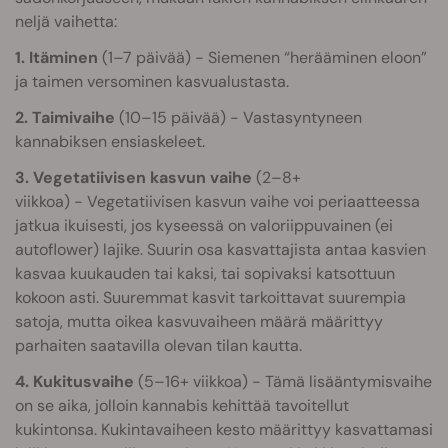
neljä vaihetta:
1. Itäminen
(1–7 päivää) - Siemenen “herääminen eloon”
ja taimen versominen kasvualustasta.
2. Taimivaihe
(10–15 päivää) - Vastasyntyneen
kannabiksen ensiaskeleet.
3. Vegetatiivisen kasvun vaihe
(2–8+
viikkoa) - Vegetatiivisen kasvun vaihe voi periaatteessa
jatkua ikuisesti, jos kyseessä on valoriippuvainen (ei
autoflower) lajike. Suurin osa kasvattajista antaa kasvien
kasvaa kuukauden tai kaksi, tai sopivaksi katsottuun
kokoon asti. Suuremmat kasvit tarkoittavat suurempia
satoja, mutta oikea kasvuvaiheen määrä määrittyy
parhaiten saatavilla olevan tilan kautta.
4. Kukitusvaihe
(5–16+ viikkoa) - Tämä lisääntymisvaihe
on se aika, jolloin kannabis kehittää tavoitellut
kukintonsa. Kukintavaiheen kesto määrittyy kasvattamasi