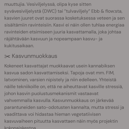
muuttujia. Vesiviljelyssä, olipa kyse sitten
syvävesiviljelystä (DWC) tai ”tulvaviljely” Ebb & flow:sta,
kasvien juuret ovat suorassa kosketuksessa veteen ja sen
sisältämiin ravinteisiin. Kasvi ei näin ollen tuhlaa energiaa
ravinteiden etsimiseen juuria kasvattamalla, joka johtaa
räjähtävään kasvuun ja nopeampaan kasvu- ja
kukitusaikaan.
✂️ Kasvunmuokkaus
Kokeneet kasvattajat muokkaavat usein kannabiksen
kasvua sadon kasvattamiseksi. Tapoja ovat mm. FIM,
latvominen, varsien nipistely ja niin edelleen. Yhteistä
näille tekniikoille on, että ne aiheuttavat kasville stressiä,
johon kasvin puolustusmekanismit vastaavat
vahvemmalla kasvulla. Kasvunmuokkaus on järkevää
parantuneiden sato-odotusten kannalta, mutta stressi ja
vaadittava voi hidastaa hieman vegetatiivisen
kasvuvaiheen pituutta kasvattaen näin myös projektin
kokonaiskestoa.