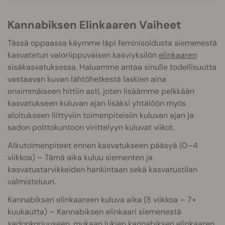
Kannabiksen Elinkaaren Vaiheet
Tässä oppaassa käymme läpi feminisoidusta siemenestä
kasvatetun valoriippuvaisen kasviyksilön
elinkaaren
sisäkasvatuksessa. Haluamme antaa sinulle todellisuutta
vastaavan kuvan lähtöhetkestä laskien aina
ensimmäiseen hittiin asti, joten lisäämme pelkkään
kasvatukseen kuluvan ajan lisäksi yhtälöön myös
aloitukseen liittyviin toimenpiteisiin kuluvan ajan ja
sadon polttokuntoon virittelyyn kuluvat viikot.
Alkutoimenpiteet ennen kasvatukseen pääsyä (0–4
viikkoa) – Tämä aika kuluu siementen ja
kasvatustarvikkeiden hankintaan sekä kasvatustilan
valmisteluun.
Kannabiksen elinkaareen kuluva aika (8 viikkoa – 7+
kuukautta) – Kannabiksen elinkaari siemenestä
sadonkorjuuseen, mukaan lukien kannabiksen elinkaaren