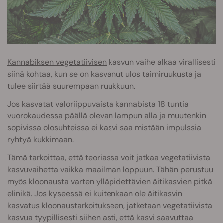
Kannabiksen vegetatiivisen
kasvun vaihe alkaa virallisesti
siinä kohtaa, kun se on kasvanut ulos taimiruukusta ja
tulee siirtää suurempaan ruukkuun.
Jos kasvatat valoriippuvaista kannabista 18 tuntia
vuorokaudessa päällä olevan lampun alla ja muutenkin
sopivissa olosuhteissa ei kasvi saa mistään impulssia
ryhtyä kukkimaan.
Tämä tarkoittaa, että teoriassa voit jatkaa vegetatiivista
kasvuvaihetta vaikka maailman loppuun. Tähän perustuu
myös kloonausta varten ylläpidettävien äitikasvien pitkä
elinikä. Jos kyseessä ei kuitenkaan ole äitikasvin
kasvatus kloonaustarkoitukseen, jatketaan vegetatiivista
kasvua tyypillisesti siihen asti, että kasvi saavuttaa