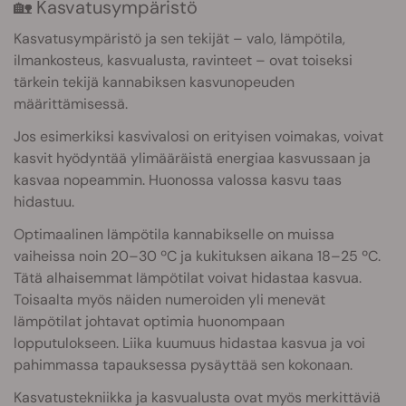
🏡 Kasvatusympäristö
Kasvatusympäristö ja sen tekijät – valo, lämpötila,
ilmankosteus, kasvualusta, ravinteet – ovat toiseksi
tärkein tekijä kannabiksen kasvunopeuden
määrittämisessä.
Jos esimerkiksi kasvivalosi on erityisen voimakas, voivat
kasvit hyödyntää ylimääräistä energiaa kasvussaan ja
kasvaa nopeammin. Huonossa valossa kasvu taas
hidastuu.
Optimaalinen lämpötila kannabikselle on muissa
vaiheissa noin 20–30 ºC ja kukituksen aikana 18–25 ºC.
Tätä alhaisemmat lämpötilat voivat hidastaa kasvua.
Toisaalta myös näiden numeroiden yli menevät
lämpötilat johtavat optimia huonompaan
lopputulokseen. Liika kuumuus hidastaa kasvua ja voi
pahimmassa tapauksessa pysäyttää sen kokonaan.
Kasvatustekniikka ja kasvualusta ovat myös merkittäviä