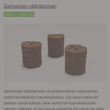
Siementen idättäminen
Aika: 1–7 päivää
Siementen idättäminen on ensimmäinen varsinainen
askel kannabiksen kasvatuksessa. Jos asiat menevät
pieleen tässä kohtaa, eikä vanha tai huonolaatuinen
siemen idäkään, ei seuraavia askeleita tai satoa ole eikä