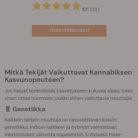
5
/
5
(55)
Osta Yrttikuivuri
Mitkä Tekijät Vaikuttavat Kannabiksen
Kasvunopeuteen?
Jos haluat kontrolloida kasvatukseen kuluvaa aikaa, tulee
sinun ottaa huomioon joukko siihen vaikuttavia muuttujia.
🧬 Genetiikka
Kaikkein tärkein muuttuja on kasvatettavan kasvin
genetiikka. Indica-lajikkeet ja hybridit valmistuvat
merkittävästi sativoita nopeammin. Erityisesti Haze-