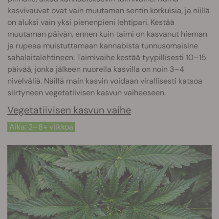
kasvivauvat ovat vain muutaman sentin korkuisia, ja niillä
on aluksi vain yksi pienenpieni lehtipari. Kestää
muutaman päivän, ennen kuin taimi on kasvanut hieman
ja rupeaa muistuttamaan kannabista tunnusomaisine
sahalaitalehtineen. Taimivaihe kestää tyypillisesti 10–15
päivää, jonka jälkeen nuorella kasvilla on noin 3–4
nivelväliä. Näillä main kasvin voidaan virallisesti katsoa
siirtyneen vegetatiivisen kasvun vaiheeseen.
Vegetatiivisen kasvun vaihe
Aika: 2–8+ viikkoa