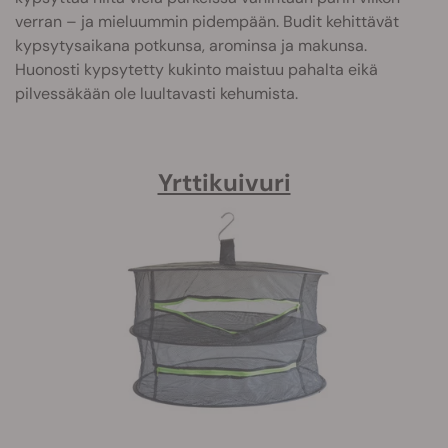
verran – ja mieluummin pidempään. Budit kehittävät
kypsytysaikana potkunsa, arominsa ja makunsa.
Huonosti kypsytetty kukinto maistuu pahalta eikä
pilvessäkään ole luultavasti kehumista.
Yrttikuivuri