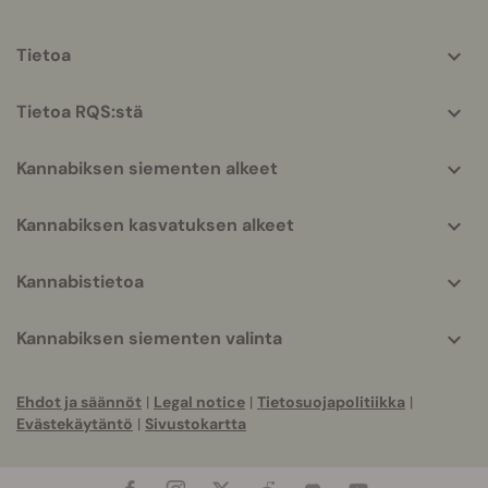
More
Tietoa
helpful
info
Tietoa RQS:stä
Kannabiksen siementen alkeet
Kannabiksen kasvatuksen alkeet
Kannabistietoa
Kannabiksen siementen valinta
Ehdot ja säännöt
|
Legal notice
|
Tietosuojapolitiikka
|
Evästekäytäntö
|
Sivustokartta