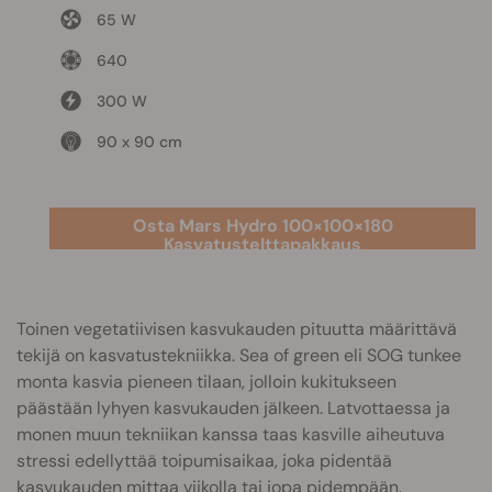
65 W
640
300 W
90 x 90 cm
Osta Mars Hydro 100×100×180
Kasvatustelttapakkaus
Toinen vegetatiivisen kasvukauden pituutta määrittävä
tekijä on kasvatustekniikka. Sea of green eli SOG tunkee
monta kasvia pieneen tilaan, jolloin kukitukseen
päästään lyhyen kasvukauden jälkeen. Latvottaessa ja
monen muun tekniikan kanssa taas kasville aiheutuva
stressi edellyttää toipumisaikaa, joka pidentää
kasvukauden mittaa viikolla tai jopa pidempään.