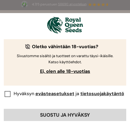
4.7/5 perustuen
58690 arvosteluun
☀️
Summer Sales
: jopa –50 %
valikoiduista tuotteista! ⏤
Osta nyt
🛍️
Oletko vähintään 18-vuotias?
By
RQS Editorial Team
Miten Paljon Aikaa Tarvitaan
Sivustomme sisältö ja tuotteet on varattu täysi-ikäisille.
Katso käyttöehdot.
Kannabiksen Sisäkasvatukseen?
Ei, olen alle 18-vuotias
Hyväksyn
evästeasetukset
ja
tietosuojakäytäntö
SUOSTU JA HYVÄKSY
Kysy kasvattajilta, miten kauan kannabiksen