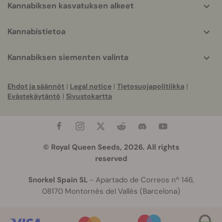
Kannabiksen kasvatuksen alkeet
Kannabistietoa
Kannabiksen siementen valinta
Ehdot ja säännöt
|
Legal notice
|
Tietosuojapolitiikka
|
Evästekäytäntö
|
Sivustokartta
© Royal Queen Seeds, 2026. All rights
reserved
Snorkel Spain SL
- Apartado de Correos nº 146,
08170 Montornès del Vallès (Barcelona)