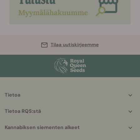
Tilaa uutiskirjeemme
More
Tietoa
helpful
info
Tietoa RQS:stä
Kannabiksen siementen alkeet