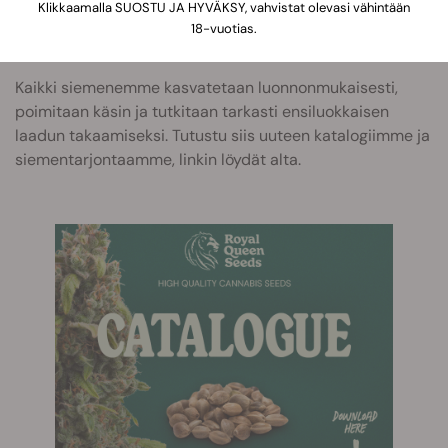
arvoista, on meillä tarjota esimerkiksi kannabidiolia
Klikkaamalla SUOSTU JA HYVÄKSY, vahvistat olevasi vähintään
pursuava Painkiller XL, joka kuuluu parhaiten myyviin
18-vuotias.
lajikkeisiimme.
Kaikki siemenemme kasvatetaan luonnonmukaisesti,
poimitaan käsin ja tutkitaan tarkasti ensiluokkaisen
laadun takaamiseksi. Tutustu siis uuteen katalogiimme ja
siementarjontaamme, linkin löydät alta.