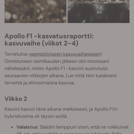
Apollo F1 -kasvatusraportti:
kasvuvaihe (viikot 2-4)
Tervetuloa
vegetatiiviseen kasvuvaiheeseen
!
Onnistuneen taimikauden jälkeen olin innoissani
nähdessäni, miten Apollo F1 -kasvini suoriutuisi
seuraavien viikkojen aikana. Lue mitä tein tueakseni
tervettä ja elinvoimaista kasvua.
Viikko 2
Kasvini kasvoi tänä aikana melkoisesti, ja Apollo F1:n
hybridivoima oli täysin esillä.
Valaistus
: Säädin lamppuni siten, että ne roikkuivat