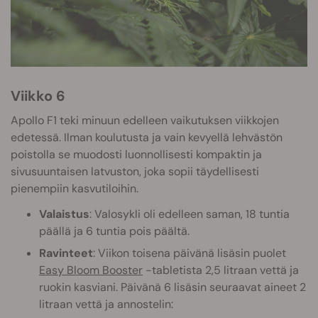
Viikko 6
Apollo F1 teki minuun edelleen vaikutuksen viikkojen
edetessä. Ilman koulutusta ja vain kevyellä lehvästön
poistolla se muodosti luonnollisesti kompaktin ja
sivusuuntaisen latvuston, joka sopii täydellisesti
pienempiin kasvutiloihin.
Valaistus
: Valosykli oli edelleen saman, 18 tuntia
päällä ja 6 tuntia pois päältä.
Ravinteet
: Viikon toisena päivänä lisäsin puolet
Easy Bloom Booster
-tabletista 2,5 litraan vettä ja
ruokin kasviani. Päivänä 6 lisäsin seuraavat aineet 2
litraan vettä ja annostelin: