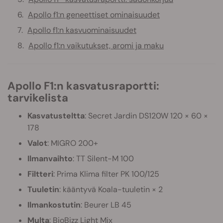
Apollo f1:n geneettiset ominaisuudet
Apollo f1:n kasvuominaisuudet
Apollo f1:n vaikutukset, aromi ja maku
Apollo F1:n kasvatusraportti:
tarvikelista
Kasvatusteltta
: Secret Jardin DS120W 120 × 60 ×
178
Valot
: MIGRO 200+
Ilmanvaihto
: TT Silent-M 100
Filtteri
: Prima Klima filter PK 100/125
Tuuletin
: kääntyvä Koala-tuuletin × 2
Ilmankostutin
: Beurer LB 45
Multa
: BioBizz Light Mix