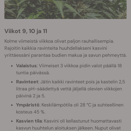
Viikot 9, 10 ja 11
Kolme viimeistä viikkoa olivat paljon rauhallisempia.
Rajoitin kaikkia ravinteita huuhdellakseni
kasvini
yrittäessäni parantaa budien makua ja savun pehmeyttä.
Valaistus
: Viimeiset 3 viikkoa pidin valot päällä 18
tuntia päivässä.
Ravinteet
: Jätin kaikki ravinteet pois ja kastelin 2,5
litraa pH-säädettyä vettä jäljellä olevien viikkojen
päivinä 2 ja 5.
Ympäristö
: Keskilämpötila oli 28 °C ja suhteellinen
kosteus 45 %.
Kasvien tila
: Kasvini oli kellastunut huomattavasti
kasvun huuhtelun aloituksen jälkeen. Nuput olivat