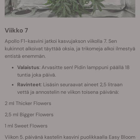
Viikko 7
Apollo F1-kasvini jatkoi kasvujakson viikolla 7. Sen
kukinnot alkoivat täyttää oksia, ja trikomeja alkoi ilmestyä
entistä enemmän.
Valaistus
: Arvasitte sen! Pidin lamppuni päällä 18
tuntia joka päivä.
Ravinteet
: Lisäsin seuraavat aineet 2,5 litraan
vettä ja annostelin ne viikon toisena päivänä:
2 ml Thicker Flowers
2,5 ml Bigger Flowers
1 ml Sweet Flowers
Viikon 5. päivänä kastelin kasvini puolikkaalla Easy Bloom