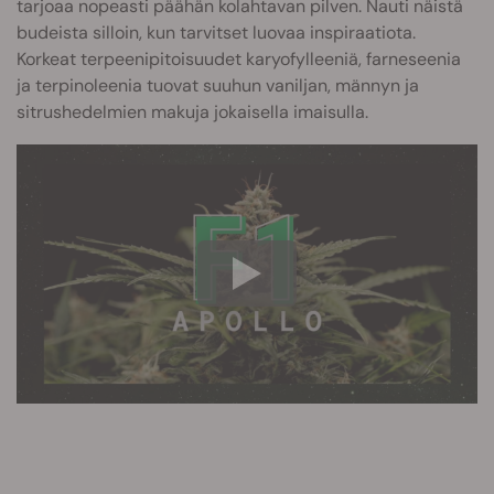
tarjoaa nopeasti päähän kolahtavan pilven. Nauti näistä
budeista silloin, kun tarvitset luovaa inspiraatiota.
Korkeat terpeenipitoisuudet karyofylleeniä, farneseenia
ja terpinoleenia tuovat suuhun vaniljan, männyn ja
sitrushedelmien makuja jokaisella imaisulla.