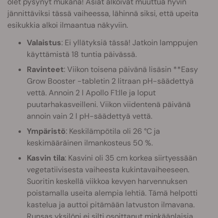
olet pysynyt mukana! Asiat alkoivat muuttua hyvin
jännittäviksi tässä vaiheessa, lähinnä siksi, että upeita
esikukkia alkoi ilmaantua näkyviin.
Valaistus
: Ei yllätyksiä tässä! Jatkoin lamppujen
käyttämistä 18 tuntia päivässä.
Ravinteet
: Viikon toisena päivänä lisäsin **Easy
Grow Booster -tabletin 2 litraan pH-säädettyä
vettä. Annoin 2 l Apollo F1:lle ja loput
puutarhakasveilleni. Viikon viidentenä päivänä
annoin vain 2 l pH-säädettyä vettä.
Ympäristö
: Keskilämpötila oli 26 °C ja
keskimääräinen ilmankosteus 50 %.
Kasvin tila
: Kasvini oli 35 cm korkea siirtyessään
vegetatiivisesta vaiheesta kukintavaiheeseen.
Suoritin keskellä viikkoa kevyen harvennuksen
poistamalla useita alempia lehtiä. Tämä helpotti
kastelua ja auttoi pitämään latvuston ilmavana.
Runsas yksilöni ei silti osoittanut minkäänlaisia