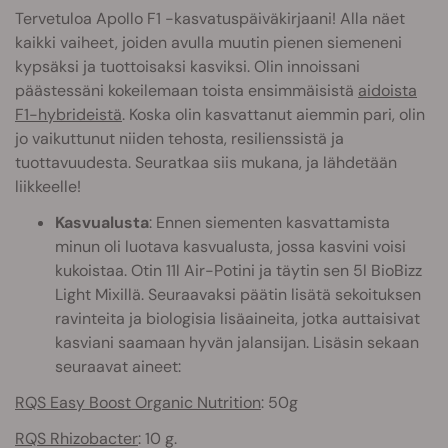
Tervetuloa Apollo F1 -kasvatuspäiväkirjaani! Alla näet
kaikki vaiheet, joiden avulla muutin pienen siemeneni
kypsäksi ja tuottoisaksi kasviksi. Olin innoissani
päästessäni kokeilemaan toista ensimmäisistä
aidoista
F1-hybrideistä
. Koska olin kasvattanut aiemmin pari, olin
jo vaikuttunut niiden tehosta, resilienssistä ja
tuottavuudesta. Seuratkaa siis mukana, ja lähdetään
liikkeelle!
Kasvualusta
: Ennen siementen kasvattamista
minun oli luotava kasvualusta, jossa kasvini voisi
kukoistaa. Otin 11l Air-Potini ja täytin sen 5l BioBizz
Light Mixillä. Seuraavaksi päätin lisätä sekoituksen
ravinteita ja biologisia lisäaineita, jotka auttaisivat
kasviani saamaan hyvän jalansijan. Lisäsin sekaan
seuraavat aineet:
RQS Easy Boost Organic Nutrition
: 50g
RQS Rhizobacter
: 10 g.