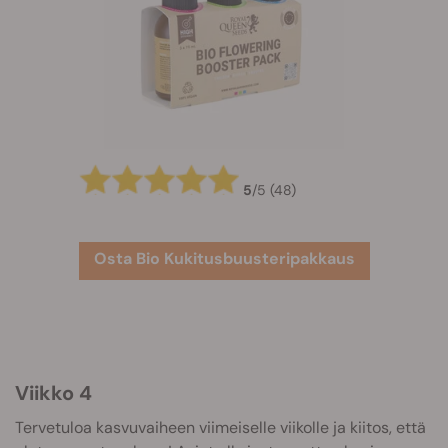
5
/
5
(48)
Osta Bio Kukitusbuusteripakkaus
Viikko 4
Tervetuloa kasvuvaiheen viimeiselle viikolle ja kiitos, että