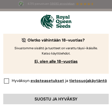
4.7/5 perustuen
58690 arvosteluun
☀️
Summer Sales
: jopa –50 %
valikoiduista tuotteista! ⏤
Osta nyt
🛍️
Royal Queen Seedsiltä
Kannabiksen kasvatusopas
Oletko vähintään 18-vuotias?
Sivustomme sisältö ja tuotteet on varattu täysi-ikäisille.
Katso käyttöehdot.
Kasvatusopas Aihehaku
Ei, olen alle 18-vuotias
Apollo F1 -kasvatuspäiväkirja
Hyväksyn
evästeasetukset
ja
tietosuojakäytäntö
By
Luke Sumpter
SUOSTU JA HYVÄKSY