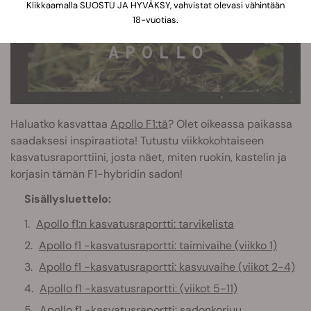
Klikkaamalla SUOSTU JA HYVÄKSY, vahvistat olevasi vähintään
18-vuotias.
Haluatko kasvattaa
Apollo F1:tä
? Olet oikeassa paikassa
saadaksesi inspiraatiota! Tutustu viikkokohtaiseen
kasvatusraporttiini, josta näet, miten ruokin, kastelin ja
korjasin tämän F1-hybridin sadon!
Sisällysluettelo:
Apollo f1:n kasvatusraportti: tarvikelista
Apollo f1 -kasvatusraportti: taimivaihe (viikko 1)
Apollo f1 -kasvatusraportti: kasvuvaihe (viikot 2-4)
Apollo f1 -kasvatusraportti: (viikot 5-11)
Apollo f1 -kasvatusraportti: sadonkorjuu