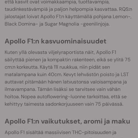
että kasvit ovat voimakkaampia, tuottavampia,
taudinkestävämpiä ja paljon helpompia kasvattaa. RQS:n
jalostajat loivat Apollo F1:n käyttämällä pohjana Lemon-,
Black Domina- ja Sugar Magnolia -geenilinjoja.
Apollo F1:n kasvuominaisuudet
Kuten yllä olevasta viljelyraportista näit, Apollo F1
säilyttää pienen ja kompaktin rakenteen, eikä se ylitä 75
cm:n korkeutta. Käytä 11l ruukkua, niin pidät sen
matalampana kuin 40cm. Kevyt lehvästön poisto ja LST
auttavat pitämään hänen latvustonsa valoisampana ja
ilmavampana. Tämän lisäksi se tarvitsee vain vähän
hoitoa. Nopea autoflowering-luonne tarkoittaa, että se
kehittyy taimesta sadonkorjuuseen vain 75 päivässä.
Apollo F1:n vaikutukset, aromi ja maku
Apollo F1 sisältää massiivisen THC-pitoisuuden ja