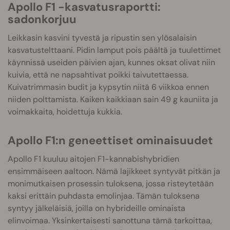
Apollo F1 -kasvatusraportti:
sadonkorjuu
Leikkasin kasvini tyvestä ja ripustin sen ylösalaisin
kasvatustelttaani. Pidin lamput pois päältä ja tuulettimet
käynnissä useiden päivien ajan, kunnes oksat olivat niin
kuivia, että ne napsahtivat poikki taivutettaessa.
Kuivatrimmasin budit ja kypsytin niitä 6 viikkoa ennen
niiden polttamista. Kaiken kaikkiaan sain 49 g kauniita ja
voimakkaita, hoidettuja kukkia.
Apollo F1:n geneettiset ominaisuudet
Apollo F1 kuuluu aitojen F1-kannabishybridien
ensimmäiseen aaltoon. Nämä lajikkeet syntyvät pitkän ja
monimutkaisen prosessin tuloksena, jossa risteytetään
kaksi erittäin puhdasta emolinjaa. Tämän tuloksena
syntyy jälkeläisiä, joilla on hybrideille ominaista
elinvoimaa. Yksinkertaisesti sanottuna tämä tarkoittaa,