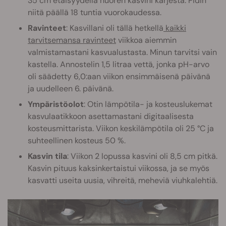
35 cm etäisyydellä nuoren kasvini kärjestä. Pidin
niitä päällä 18 tuntia vuorokaudessa.
Ravinteet
: Kasvillani oli tällä hetkellä
kaikki
tarvitsemansa ravinteet
viikkoa aiemmin
valmistamastani kasvualustasta. Minun tarvitsi vain
kastella. Annostelin 1,5 litraa vettä, jonka pH-arvo
oli säädetty 6,0:aan viikon ensimmäisenä päivänä
ja uudelleen 6. päivänä.
Ympäristöolot
: Otin lämpötila- ja kosteuslukemat
kasvulaatikkoon asettamastani digitaalisesta
kosteusmittarista. Viikon keskilämpötila oli 25 °C ja
suhteellinen kosteus 50 %.
Kasvin tila
: Viikon 2 lopussa kasvini oli 8,5 cm pitkä.
Kasvin pituus kaksinkertaistui viikossa, ja se myös
kasvatti useita uusia, vihreitä, meheviä viuhkalehtiä.