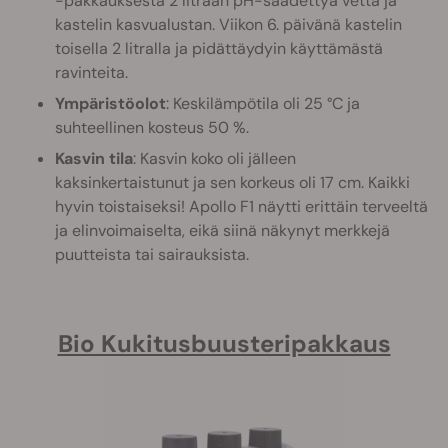
-pakkauksesta 2 litraan pH-säädettyä vettä ja
kastelin kasvualustan. Viikon 6. päivänä kastelin
toisella 2 litralla ja pidättäydyin käyttämästä
ravinteita.
Ympäristöolot
: Keskilämpötila oli 25 °C ja
suhteellinen kosteus 50 %.
Kasvin tila
: Kasvin koko oli jälleen
kaksinkertaistunut ja sen korkeus oli 17 cm. Kaikki
hyvin toistaiseksi! Apollo F1 näytti erittäin terveeltä
ja elinvoimaiselta, eikä siinä näkynyt merkkejä
puutteista tai sairauksista.
Bio Kukitusbuusteripakkaus