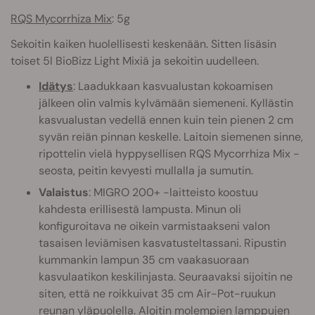
RQS Mycorrhiza Mix
: 5g
Sekoitin kaiken huolellisesti keskenään. Sitten lisäsin
toiset 5l BioBizz Light Mixiä ja sekoitin uudelleen.
Idätys
: Laadukkaan kasvualustan kokoamisen
jälkeen olin valmis kylvämään siemeneni. Kyllästin
kasvualustan vedellä ennen kuin tein pienen 2 cm
syvän reiän pinnan keskelle. Laitoin siemenen sinne,
ripottelin vielä hyppysellisen RQS Mycorrhiza Mix -
seosta, peitin kevyesti mullalla ja sumutin.
Valaistus
: MIGRO 200+ -laitteisto koostuu
kahdesta erillisestä lampusta. Minun oli
konfiguroitava ne oikein varmistaakseni valon
tasaisen leviämisen kasvatusteltassani. Ripustin
kummankin lampun 35 cm vaakasuoraan
kasvulaatikon keskilinjasta. Seuraavaksi sijoitin ne
siten, että ne roikkuivat 35 cm Air-Pot-ruukun
reunan yläpuolella. Aloitin molempien lamppujen